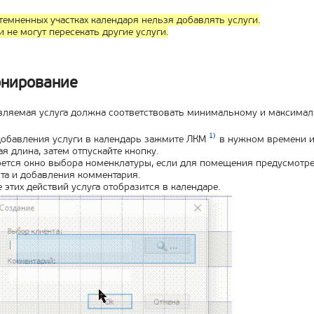
темненных участках календаря нельзя добавлять услуги.
и не могут пересекать другие услуги.
нирование
ляемая услуга должна соответствовать минимальному и максималь
1)
обавления услуги в календарь зажмите ЛКМ
в нужном времени и 
я длина, затем отпускайте кнопку.
ется окно выбора номенклатуры, если для помещения предусмотре
та и добавления комментария.
 этих действий услуга отобразится в календаре.