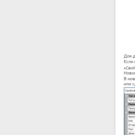
Для д
Если 
«Свой
Новог
В нов
или с