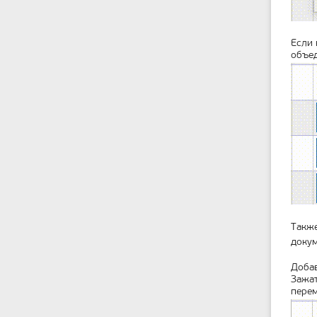
Если 
объе
Также
докум
Добав
Зажат
перем