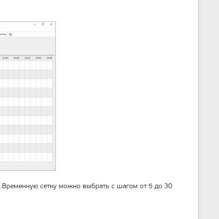
т
р
а
н
и
ц
ы
. Временную сетку можно выбрать с шагом от 5 до 30