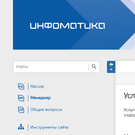
меню
быстрый
статус
Инстр
поиск
и
сайта
стран
быстрый
поиск
Кассир
Ка
Усл
Менеджер
Ме
Общие вопросы
Услуг
Об
оздор
Инструменты сайта