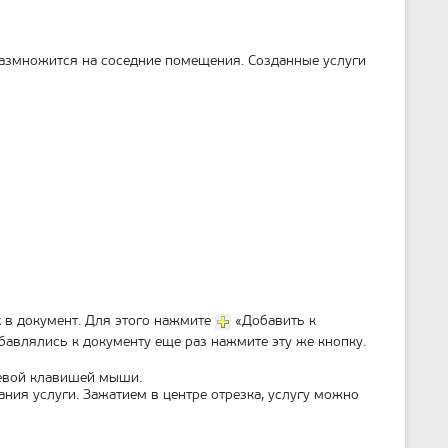
размножится на соседние помещения. Созданные услуги
х в документ. Для этого нажмите
«Добавить к
бавлялись к документу еще раз нажмите эту же кнопку.
левой клавишей мыши.
ния услуги. Зажатием в центре отрезка, услугу можно