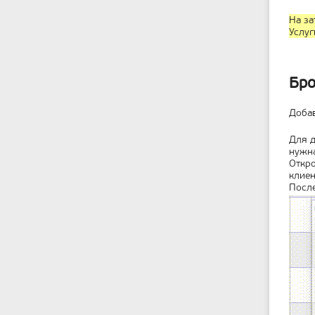
На за
Услуг
Бро
Добав
Для д
нужна
Откро
клиен
После