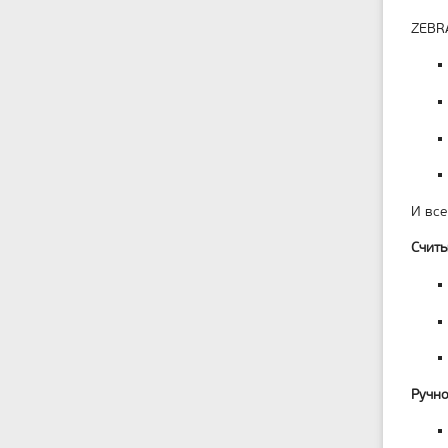
ZEBR
И все
Считы
Ручно