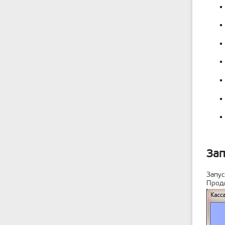
Зап
Запус
Прода