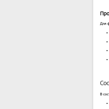
Про
Для 
Сос
В сос