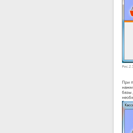
Рис.2.
При п
нажми
базы 
необх