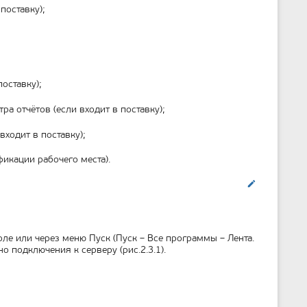
поставку);
оставку);
а отчётов (если входит в поставку);
ходит в поставку);
икации рабочего места).
Править
ле или через меню Пуск (Пуск – Все программы – Лента.
 подключения к серверу (рис.2.3.1).