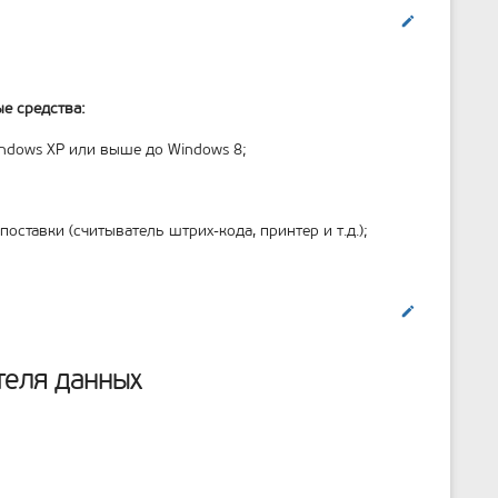
Править
е средства:
indows XP или выше до Windows 8;
ставки (считыватель штрих-кода, принтер и т.д.);
Править
теля данных