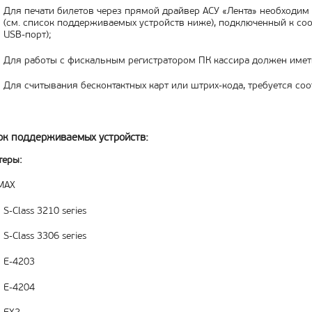
Для печати билетов через прямой драйвер АСУ «Лента» необходим
(см. список поддерживаемых устройств ниже), подключенный к с
USB-порт);
Для работы с фискальным регистратором ПК кассира должен имет
Для считывания бесконтактных карт или штрих-кода, требуется со
ок поддерживаемых устройств:
теры:
MAX
S-Class 3210 series
S-Class 3306 series
E-4203
E-4204