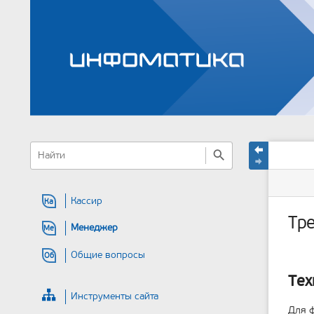
меню
быстрый
статус
Инстр
поиск
и
сайта
стран
быстрый
поиск
Кассир
Ка
Тре
Менеджер
Ме
Общие вопросы
Об
Тех
Инструменты сайта
Для ф