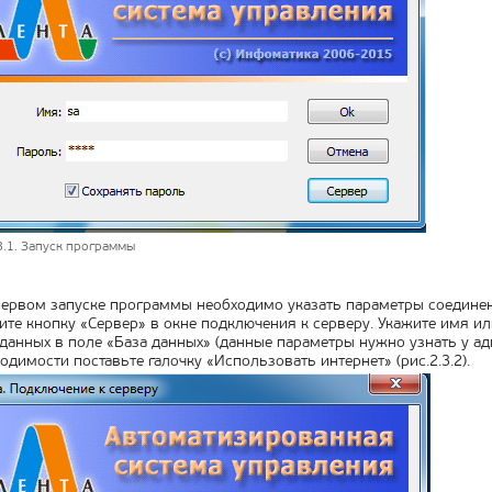
3.1. Запуск программы
ервом запуске программы необходимо указать параметры соединен
те кнопку «Сервер» в окне подключения к серверу. Укажите имя или
данных в поле «База данных» (данные параметры нужно узнать у ад
одимости поставьте галочку «Использовать интернет» (рис.2.3.2).