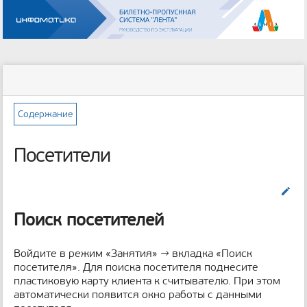
Инструменты
пользователя
меню
статус
Инструменты
и
сайта
страницы
быстрый
поиск
Содержание
м
е
Посетители
т
а
д
Править
а
н
Поиск посетителей
н
ы
е
Войдите в режим «Занятия» → вкладка «Поиск
с
посетителя». Для поиска посетителя поднесите
т
пластиковую карту клиента к считывателю. При этом
р
автоматически появится окно работы с данными
а