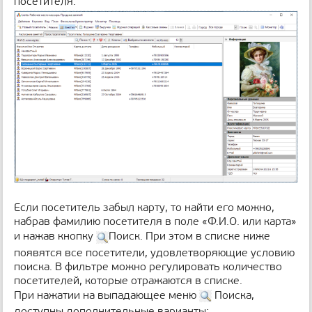
посетителя.
н
и
ц
ы
Если посетитель забыл карту, то найти его можно,
набрав фамилию посетителя в поле «Ф.И.О. или карта»
и нажав кнопку
Поиск. При этом в списке ниже
появятся все посетители, удовлетворяющие условию
поиска. В фильтре можно регулировать количество
посетителей, которые отражаются в списке.
При нажатии на выпадающее меню
Поиска,
доступны дополнительные варианты: