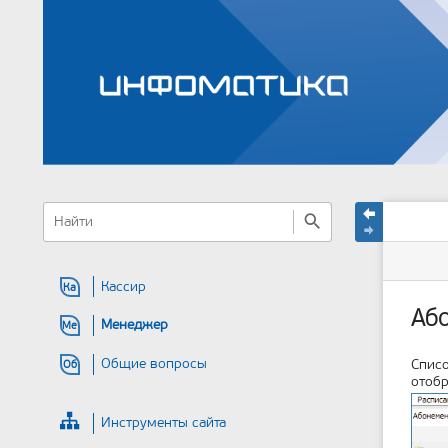
меню
быстрый
статус
Инстр
поиск
и
сайта
стран
быстрый
поиск
Кассир
Ка
Аб
Менеджер
Ме
Общие вопросы
Списо
Об
отобр
Инструменты сайта