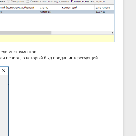
т
р
а
н
и
ц
ы
ели инструментов.
 или период, в который был продан интересующий