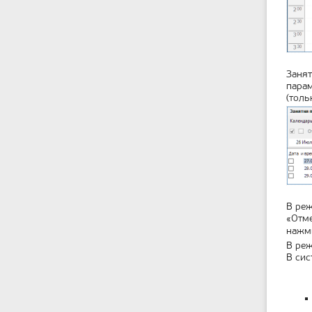
Занят
парам
(толь
В реж
«Отме
нажм
В реж
В сис