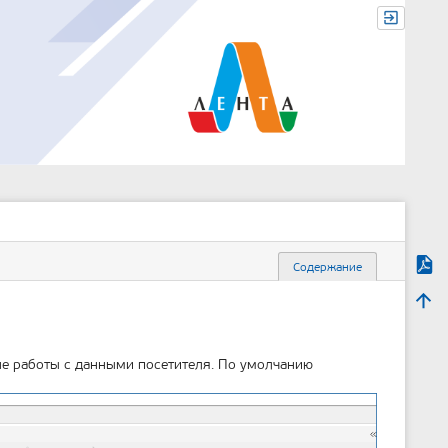
Экспо
Содержание
м
Наве
е
т
а
д
не работы с данными посетителя. По умолчанию
а
н
н
ы
е
с