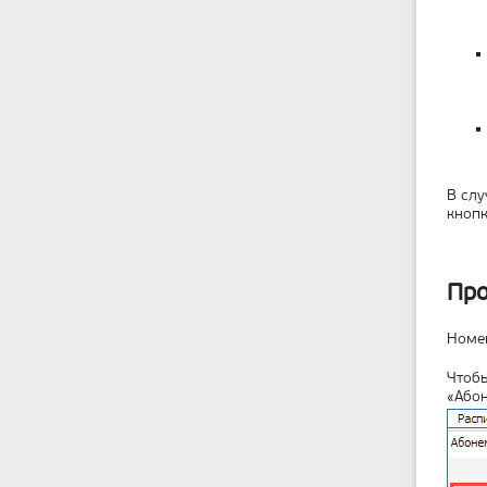
В слу
кноп
Про
Номен
Чтобы
«Абон