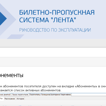
Инструменты
пользователя
ументы
ицы
онементы
к абонементов посетителя доступен на вкладке «Абонементы» в ок
ажается список активных абонементов.