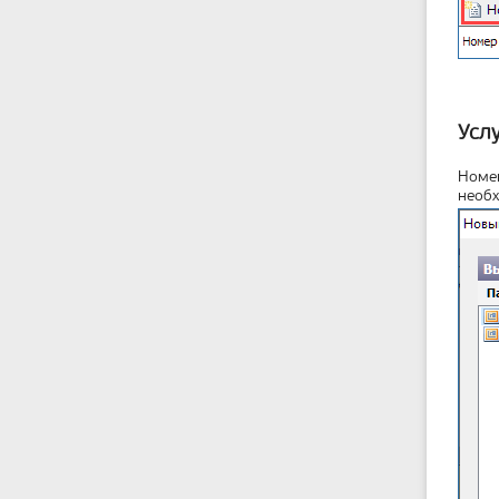
Усл
Номен
необх