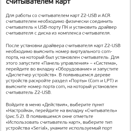
считывателем карт
Для работы со считывателем карт Z2-USB и ACR
считывателем необходимо физически соединить
считыватель к USB-порту ПК и установить драйвер
считывателя с диска из комплекса считывателя.
После установки драйвера считывателя карт Z2-USB
необходимо выяснить номер виртуального com-
порта, на который был установлен считыватель. Для
этого запустите «Панель управления» – «Система»,
перейдите во вкладку «Оборудование» и запустите
«Диспетчер устройств». В появившемся дереве
устройств раскройте раздел «Порты» (Com и LPT) и
выясните номер порта com, на который установлен
считыватель Z2-USB.
Войдите в меню «Действия», выберите пункт
«Настройка», перейдите на вкладку «Считыватель»
(рис.5.2). В появившемся окне отметьте
«Использовать считыватель карт», выберите тип
устройства «Serial», укажите используемый порт