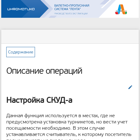
Инструменты
пользователя
меню
статус
Инструменты
и
сайта
страницы
быстрый
поиск
Содержание
м
е
Описание операций
т
а
д
Править
а
н
Настройка СКУД-а
н
ы
е
Данная функция используется в местах, где не
с
предусмотрена установка турникетов, но вести учет
т
посещаемости необходимо. В этом случае
р
устанавливается считыватель, к которому посетитель
а