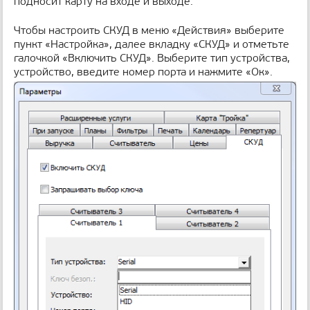
подносит карту на входе и выходе.
н
и
Чтобы настроить СКУД в меню «Действия» выберите
ц
пункт «Настройка», далее вкладку «СКУД» и отметьте
ы
галочкой «Включить СКУД». Выберите тип устройства,
устройство, введите номер порта и нажмите «Ок».