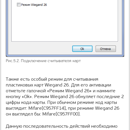
Рис.5.2. Подключение считывателя карт
Также есть особый режим для считывания
пластиковых карт Wiegand 26. Для его активации
отметьте галочкой «Режим Wiegand 26» и нажмите
кнопку «Оk». Режим Wiegand 26 обнуляет последние 2
цифры кода карты. При обычном режиме код карты
выглядит: Mifare[С957FF14], при режиме Wiegand 26
он выглядел бы: Mifare[С957FF00].
Данную последовательность действий необходимо