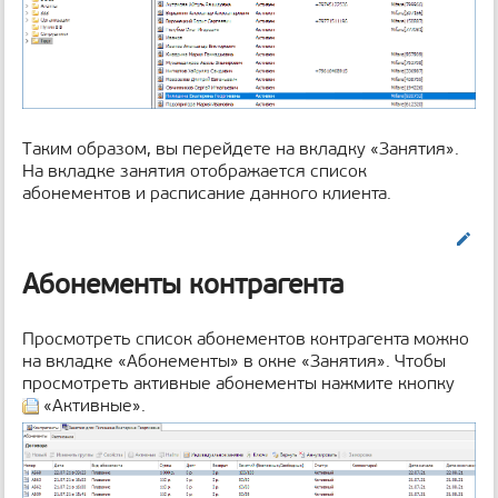
н
и
ц
ы
Таким образом, вы перейдете на вкладку «Занятия».
На вкладке занятия отображается список
абонементов и расписание данного клиента.
Править
Абонементы контрагента
Просмотреть список абонементов контрагента можно
на вкладке «Абонементы» в окне «Занятия». Чтобы
просмотреть активные абонементы нажмите кнопку
«Активные».