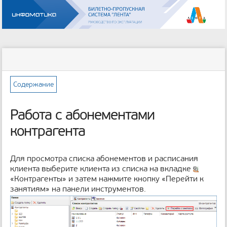
Инструменты
пользователя
меню
статус
Инструменты
и
сайта
страницы
быстрый
поиск
Содержание
м
е
Работа с абонементами
т
а
контрагента
д
а
н
Для просмотра списка абонементов и расписания
н
клиента выберите клиента из списка на вкладке
ы
«Контрагенты» и затем нажмите кнопку «Перейти к
е
занятиям» на панели инструментов.
с
т
р
а